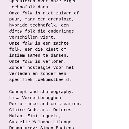
speculeren over onze eigen
technofolk-dans.
Onze
folk
is niet zuiver of
puur, maar een grensloze,
hybride technofolk, een
dirty
folk die onderlinge
verschillen viert.
Onze
folk
is een zachte
folk, een die kiest om
intiem samen te dansen.
Onze
folk
is verloren.
Zonder nostalgie voor het
verleden en zonder een
specifiek toekomstbeeld.
Concept and choreography:
Lisa Vereertbrugghen
Performance and co-creation:
Claire Godsmark, Dolores
Hulan, Eimi Leggett,
Castélie Yalombo Lilonge
Dramaturgy: Simon Baetens