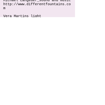
Michael Langeder_sound and music
http://www.differentfountains.co
m
Vera Martins_light
https://www.verasmartins.com
Madison Bycroft_artistic advice
https://maddog.hotglue.me
Sophie Guisset_ artistic and
energetic advice
https://sophieguisset.com